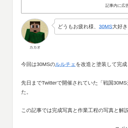
記事内に広
どうもお疲れ様、
30MS
大好き
カカオ
今回は30MSの
ルルチェ
を改造と塗装して完成
先日までTwitterで開催されていた「戦国3
た。
この記事では完成写真と作業工程の写真と解