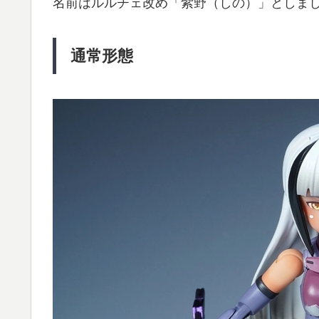
名前はルルチェ改め「紫野（しの）」としま
通常形態