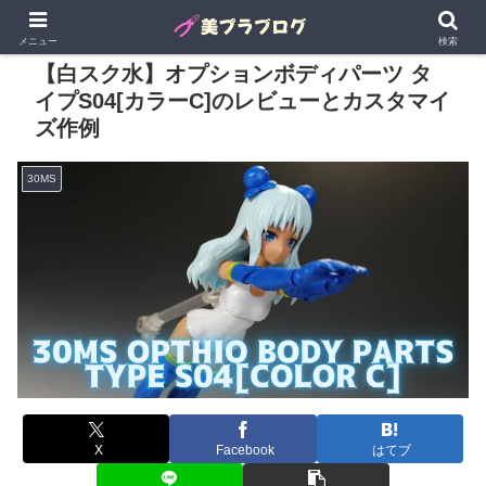
メニュー
検索
【白スク水】オプションボディパーツ タ
イプS04[カラーC]のレビューとカスタマイ
ズ作例
30MS
X
Facebook
はてブ