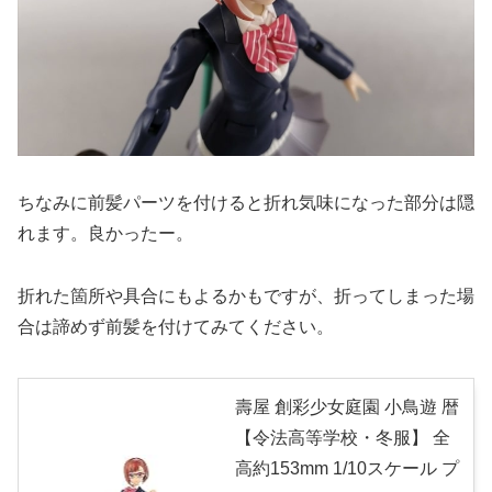
ちなみに前髪パーツを付けると折れ気味になった部分は隠
れます。良かったー。
折れた箇所や具合にもよるかもですが、折ってしまった場
合は諦めず前髪を付けてみてください。
壽屋 創彩少女庭園 小鳥遊 暦
【令法高等学校・冬服】 全
高約153mm 1/10スケール プ