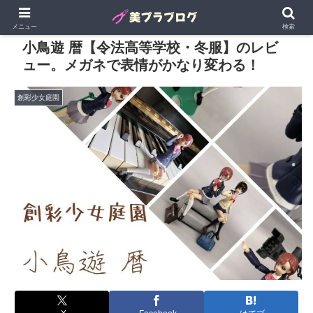
メニュー
検索
小鳥遊 暦【令法高等学校・冬服】のレビ
ュー。メガネで表情がかなり変わる！
創彩少女庭園