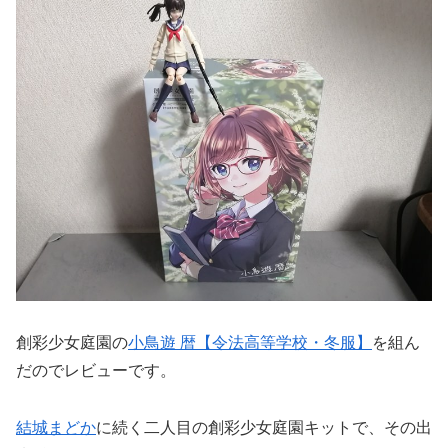
創彩少女庭園の
小鳥遊 暦【令法高等学校・冬服】
を組ん
だのでレビューです。
結城まどか
に続く二人目の創彩少女庭園キットで、その出