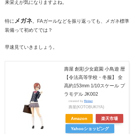
来栄えが気になりますよね。
メガネ
特に
。FAガールなどを振り返っても、メガネ標準
装備って初めてでは？
早速見ていきましょう。
壽屋 創彩少女庭園 小鳥遊 暦
【令法高等学校・冬服】 全
高約153mm 1/10スケール プ
ラモデル JK002
created by
Rinker
壽屋(KOTOBUKIYA)
Amazon
楽天市場
Yahooショッピング