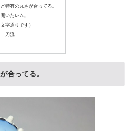
いど特有の丸さが合ってる。
を開いたレム。
（文字通りです）
ー二刀流
さが合ってる。