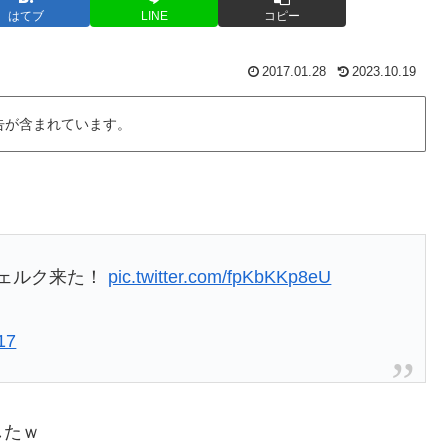
はてブ
LINE
コピー
2017.01.28
2023.10.19
告が含まれています。
ヴェルク来た！
pic.twitter.com/fpKbKKp8eU
17
したｗ