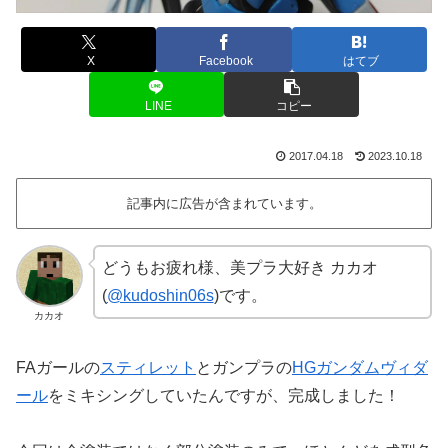
X
Facebook
はてブ
LINE
コピー
2017.04.18
2023.10.18
記事内に広告が含まれています。
どうもお疲れ様、美プラ大好き カカオ
(
@kudoshin06s
)です。
カカオ
FAガールの
スティレット
とガンプラの
HGガンダムヴィダ
ール
をミキシングしていたんですが、完成しました！