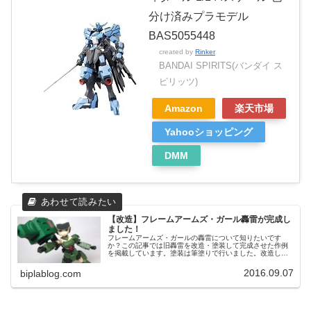
分け済みプラモデル
BAS5055448
created by
Rinker
BANDAI SPIRITS(バンダイ ス
ピリッツ)
Amazon
楽天市場
Yahooショッピング
DMM
【改造】フレームアームズ・ガール轟雷が完成し
ました！
フレームアームズ・ガールの轟雷について知りたいです
か？この記事では旧轟雷を改造・塗装して完成させた作例
を掲載しています。塗装は筆塗りで行いました。改造した
作例を探している方は必見です。
2016.09.07
biplablog.com