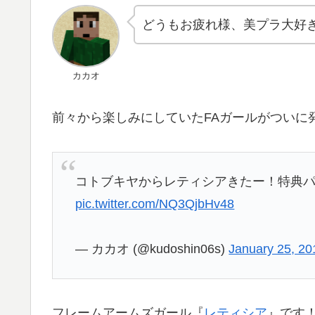
どうもお疲れ様、美プラ大好
カカオ
前々から楽しみにしていたFAガールがついに
コトブキヤからレティシアきたー！特典パ
pic.twitter.com/NQ3QjbHv48
— カカオ (@kudoshin06s)
January 25, 20
フレームアームズガール『
レティシア
』です