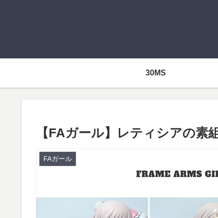
30MS
【FAガール】レティシアの素
FAガール