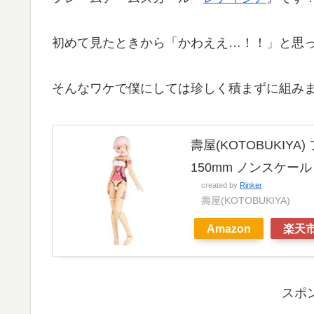
初めて見たときから「かわええ…！！」と思
そんなワケで僕にしては珍しく積まずに組み
壽屋(KOTOBUKIY
150mm ノンスケー
created by
Rinker
壽屋(KOTOBUKIYA)
Amazon
楽天
スポ