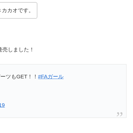
きカカオです。
発売しました！
ーツもGET！！
#FAガール
19
！